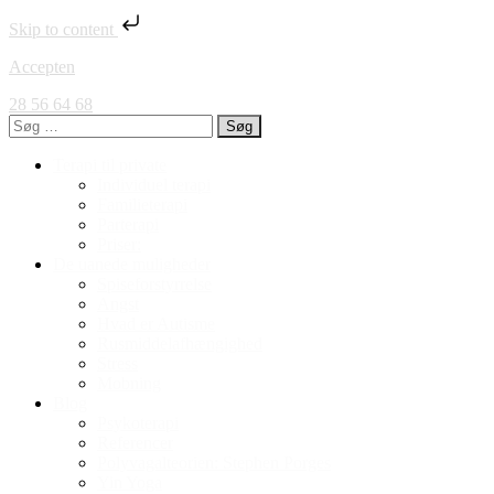
Skip to content
Accepten
28 56 64 68
Søg
efter:
Terapi til private
Individuel terapi
Familieterapi
Parterapi
Priser:
De uanede muligheder
Spiseforstyrrelse
Angst
Hvad er Autisme
Rusmiddelafhængighed
Stress
Mobning
Blog
Psykoterapi
Referencer
Polyvagalteorien: Stephen Porges
Yin Yoga