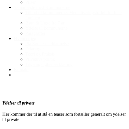
Priser
Samarbejde med Kommunerne
Tilbud til kommunerne: Mentaliseringsforløb for hele
familien
Børn & Unge fra 7 år
Ydelse til kommunerne
Paragraffer
Hvem er jeg
Pia Sønke / Uddannelse
Erfaringer
Teori og Praksis
Privatlivs politik
Tilgængelighedserklæring
Kontakt
Ydelser til private
Her kommer der til at stå en teaser som fortæller generalt om ydelser
til private