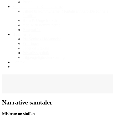
Priser
Samarbejde med Kommunerne
Tilbud til kommunerne: Mentaliseringsforløb for hele
familien
Børn & Unge fra 7 år
Ydelse til kommunerne
Paragraffer
Hvem er jeg
Pia Sønke / Uddannelse
Erfaringer
Teori og Praksis
Privatlivs politik
Tilgængelighedserklæring
Kontakt
Narrative samtaler
Misbrug og stoffer: