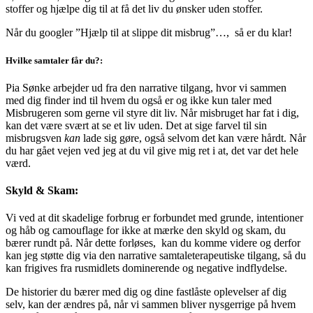
stoffer og hjælpe dig til at få det liv du ønsker uden stoffer.
Når du googler ”Hjælp til at slippe dit misbrug”…, så er du klar!
Hvilke samtaler får du?:
Pia Sønke arbejder ud fra den narrative tilgang, hvor vi sammen
med dig finder ind til hvem du også er og ikke kun taler med
Misbrugeren som gerne vil styre dit liv. Når misbruget har fat i dig,
kan det være svært at se et liv uden. Det at sige farvel til sin
misbrugsven
kan
lade sig gøre, også selvom det kan være hårdt. Når
du har gået vejen ved jeg at du vil give mig ret i at, det var det hele
værd.
Skyld & Skam:
Vi ved at dit skadelige forbrug er forbundet med grunde, intentioner
og håb og camouflage for ikke at mærke den skyld og skam, du
bærer rundt på. Når dette forløses, kan du komme videre og derfor
kan jeg støtte dig via den narrative samtaleterapeutiske tilgang, så du
kan frigives fra rusmidlets dominerende og negative indflydelse.
De historier du bærer med dig og dine fastlåste oplevelser af dig
selv, kan der ændres på, når vi sammen bliver nysgerrige på hvem