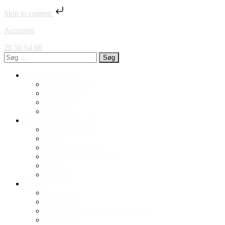
Skip to content
Accepten
28 56 64 68
Søg
efter:
Terapi til private
Individuel terapi
Familieterapi
Parterapi
Priser:
De uanede muligheder
Spiseforstyrrelse
Angst
Hvad er Autisme
Rusmiddelafhængighed
Stress
Mobning
Blog
Psykoterapi
Referencer
Polyvagalteorien: Stephen Porges
Yin Yoga