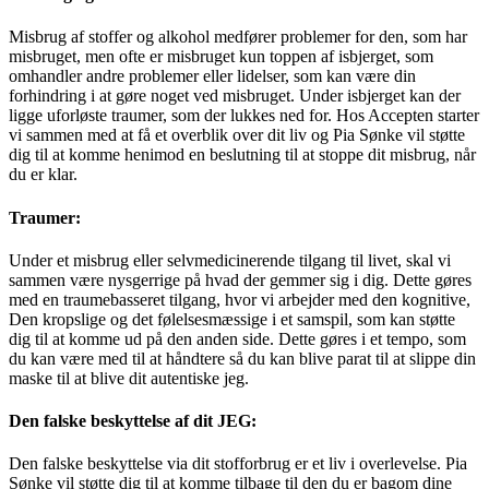
Misbrug af stoffer og alkohol medfører problemer for den, som har
misbruget, men ofte er misbruget kun toppen af isbjerget, som
omhandler andre problemer eller lidelser, som kan være din
forhindring i at gøre noget ved misbruget. Under isbjerget kan der
ligge uforløste traumer, som der lukkes ned for. Hos Accepten starter
vi sammen med at få et overblik over dit liv og Pia Sønke vil støtte
dig til at komme henimod en beslutning til at stoppe dit misbrug, når
du er klar.
Traumer:
Under et misbrug eller selvmedicinerende tilgang til livet, skal vi
sammen være nysgerrige på hvad der gemmer sig i dig. Dette gøres
med en traumebasseret tilgang, hvor vi arbejder med den kognitive,
Den kropslige og det følelsesmæssige i et samspil, som kan støtte
dig til at komme ud på den anden side. Dette gøres i et tempo, som
du kan være med til at håndtere så du kan blive parat til at slippe din
maske til at blive dit autentiske jeg.
Den falske beskyttelse af dit JEG:
Den falske beskyttelse via dit stofforbrug er et liv i overlevelse. Pia
Sønke vil støtte dig til at komme tilbage til den du er bagom dine